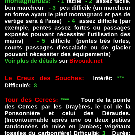
montagnardes:
- 1
facile
- 2
assez facile,
bon marcheur
- 3
peu difficile (un marcheur
en forme ayant le pied montagnard et pas de
vertige sera à l'aise)
- 4
assez difficile (par
exemple, pentes assez fortes ou passages
exposés pouvant nécessiter l'utilisation des
mains)
- 5
difficile (pentes très fortes,
courts passages d'escalade ou de glacier
pouvant nécessiter des équipements)
Voir plus de détails
sur
Bivouak.net
Le Creux des Souches:
***
Intérêt:
Difficulté:
3
Tour des Cerces
:
****
Tour de la pointe
des Cerces par les Drayères, le col de la
Ponsonnière et celui des Béraudes.
(Incontournable après une ou deux petites
randonnées de mise en jambes; végétaux
fossiles du carbonifère) Difficulté:
3
Durée: