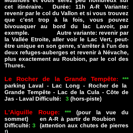
Muandes et vous serez peu nombreux sur
cet itinéraire. Durée: 11h A-R Variante:
revenir par le col du Vallon et si vous trouvez
que c'est trop à la fois, vous pouvez
bivouaquer au bord du lac Lavoir, par
exemple. Autre variante: revenir par
la Vallée Etroite, aller voir le Lac Vert, peut-
être unique en son genre, s'arrêter à l'un des
deux refuges-auberges et revenir à Névache,
plus exactement au Roubion, par le col des
Thures.
Le Rocher de la Grande Tempête
:
***
parking Laval - Lac Long - Rocher de la
Grande Tempête - Lac de la Cula - Côte de
Jas - Laval Difficulté:
3
(hors-piste)
L'Aiguille Rouge
:
***
(pour la vue du
sommet) en A-R à partir de Roubion
Difficulté:
3
(attention aux chutes de pierres
!)